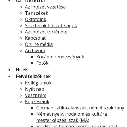
Az intézetről
Az intézet vezetése
Tanszékek
Oktatóink
Szakterületi bizottságok
Az intézet története
Kapcsolat
Online média
Archívum
Korábbi rendezvények
Fotók
Hírek
Felvételizőknek
Kollégiumok
Nyílt nap
Veszprém
Képzéseink
Germanisztika alapszak, német szakirány
Német nyelv, irodalom és kultúra
mesterképzési szak (MA)
Fordító és tolmács mesterképzési szak