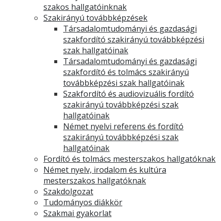
szakos hallgatóinknak
Szakirányú továbbképzések
Társadalomtudományi és gazdasági
szakfordító szakirányú továbbképzési
szak hallgatóinak
Társadalomtudományi és gazdasági
szakfordító és tolmács szakirányú
továbbképzési szak hallgatóinak
Szakfordító és audiovizuális fordító
szakirányú továbbképzési szak
hallgatóinak
Német nyelvi referens és fordító
szakirányú továbbképzési szak
hallgatóinak
Fordító és tolmács mesterszakos hallgatóknak
Német nyelv, irodalom és kultúra
mesterszakos hallgatóknak
Szakdolgozat
Tudományos diákkör
Szakmai gyakorlat