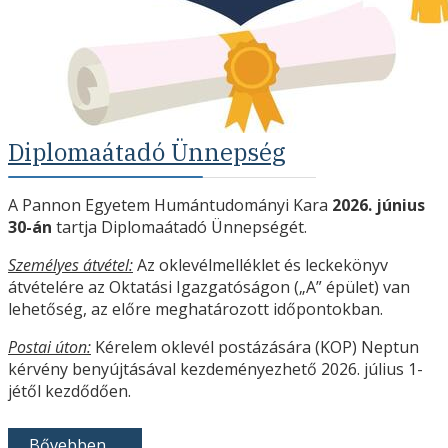
Diplomaátadó Ünnepség
A Pannon Egyetem Humántudományi Kara
2026. június
30-án
tartja Diplomaátadó Ünnepségét.
Személyes átvétel:
Az oklevélmelléklet és leckekönyv
átvételére az Oktatási Igazgatóságon („A” épület) van
lehetőség, az előre meghatározott időpontokban.
Postai úton:
Kérelem oklevél postázására (KOP) Neptun
kérvény benyújtásával kezdeményezhető 2026. július 1-
jétől kezdődően.
Bővebben …