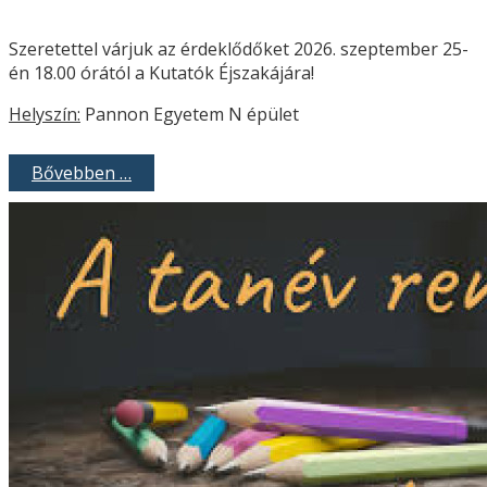
Szeretettel várjuk az érdeklődőket 2026. szeptember 25-
én 18.00 órától a Kutatók Éjszakájára!
Helyszín:
Pannon Egyetem N épület
Bővebben …