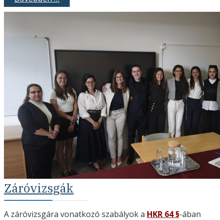
Záróvizsgák
A záróvizsgára vonatkozó szabályok a
HKR 64 §
-ában