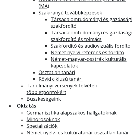
(MA)
Szakirányú továbbképzések
Társadalomtudományi és gazdasági
szakfordító
Társadalomtudományi és gazdasági
szakfordító és tolmács
Szakfordító és audiovizuális fordító
Német nyelvi referens és fordító
Német-magyar-osztrák kulturális
kapcsolatok
Osztatlan tanári
Rövid ciklusú tanári
Tanulmányi versenyek felvételi
többletpontokért
Büszkeségeink
Oktatás
Germanisztika alapszakos hallgatóknak
Minorosoknak
Specializációk
Német nyelv- és kultúratanár osztatlan tanár