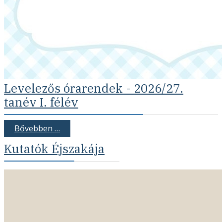
Levelezős órarendek - 2026/27.
tanév I. félév
Bővebben …
Kutatók Éjszakája