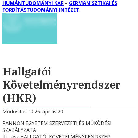
HUMÁNTUDOMÁNYI KAR
–
GERMANISZTIKAI ÉS
FORDÍTÁSTUDOMÁNYI INTÉZET
Hallgatói
Követelményrendszer
(HKR)
Módosítás: 2026. április 20
PANNON EGYETEM SZERVEZETI ÉS MŰKÖDÉSI
SZABÁLYZATA
III. rész HALLGATÓI KÖVETELMÉNYRENDSZER