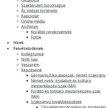
Oktatóink
Szakterületi bizottságok
Az intézet története
Kapcsolat
Online média
Archívum
Korábbi rendezvények
Fotók
Hírek
Felvételizőknek
Kollégiumok
Nyílt nap
Veszprém
Képzéseink
Germanisztika alapszak, német szakirány
Német nyelv, irodalom és kultúra
mesterképzési szak (MA)
Fordító és tolmács mesterképzési szak
(MA)
Szakirányú továbbképzések
Társadalomtudományi és gazdasági