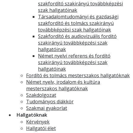
szakfordító szakirányú továbbképzési
szak hallgatóinak
Társadalomtudományi és gazdasági
szakfordító és tolmács szakirányú
továbbképzési szak hallgatóinak
Szakfordító és audiovizuális fordító
szakirányú továbbképzési szak
hallgatóinak
Német nyelvi referens és fordító
szakirányú továbbképzési szak
hallgatóinak
Fordító és tolmács mesterszakos hallgatóknak
Német nyelv, irodalom és kultúra
mesterszakos hallgatóknak
Szakdolgozat
Tudományos diákkör
Szakmai gyakorlat
Hallgatóknak
Kérvények
Hallgatói élet