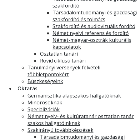
szakfordító
Társadalomtudományi és gazdasági
szakfordító és tolmács
Szakfordító és audiovizuális fordító
Német nyelvi referens és fordító
Német-magyar-osztrák kulturális
kapcsolatok
Osztatlan tanári
Rövid ciklusú tanári
Tanulmányi versenyek felvételi
többletpontokért
Büszkeségeink
Oktatás
Germanisztika alapszakos hallgatóknak
Minorosoknak
Specializációk
Német nyelv- és kultúratanár osztatlan tanár
szakos hallgatóinknak
Szakirányú továbbképzések
Társadalomtudományi és gazdasági