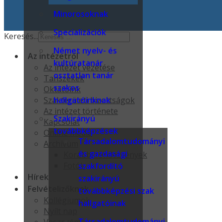
Minorosoknak
Specializációk
Keresés...
Német nyelv- és
Az intézetről
kultúratanár
Az intézet vezetése
osztatlan tanár
Tanszékek
szakos
Oktatóink
Szakterületi bizottságok
hallgatóinknak
Az intézet története
Szakirányú
Kapcsolat
továbbképzések
Online média
Társadalomtudományi
Archívum
és gazdasági
Korábbi rendezvények
Fotók
szakfordító
Hírek
szakirányú
Felvételizőknek
továbbképzési szak
Kollégiumok
hallgatóinak
Nyílt nap
Társadalomtudományi