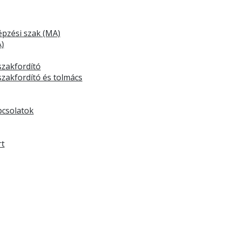
épzési szak (MA)
A)
zakfordító
zakfordító és tolmács
pcsolatok
rt
zakos hallgatóinknak