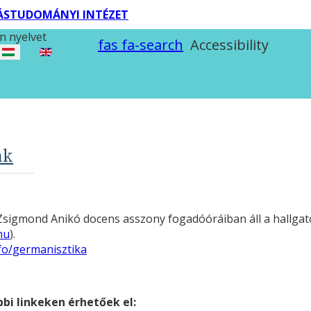
TÁSTUDOMÁNYI INTÉZET
n nyelvet
fas fa-search
Accessibility
ak
Zsigmond Anikó docens asszony fogadóóráiban áll a hallgató
hu
).
nfo/germanisztika
i linkeken érhetőek el: