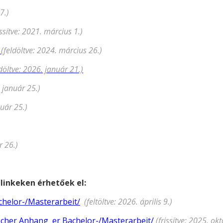
7.)
issítve: 2021. március 1.)
(feldöltve: 2024. március 26.)
ldöltve: 2026. január 21.)
. január 25.)
nuár 25.)
r 26.)
 linkeken érhetőek el:
chelor-/Masterarbeit/
(feltöltve: 2026. április 9.)
ischer Anhang
er Bachelor-/Masterarbeit/
(frissítve: 2025. ok