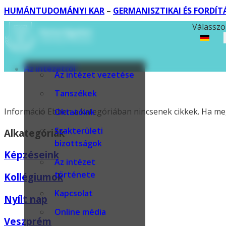
HUMÁNTUDOMÁNYI KAR
–
GERMANISZTIKAI ÉS FORDÍ
Válasszo
Az intézetről
Az intézet vezetése
Tanszékek
Információ
Ebben a kategóriában nincsenek cikkek. Ha meg
Oktatóink
Szakterületi
Alkategóriák
bizottságok
Képzéseink
Az intézet
története
Kollégiumok
Kapcsolat
Nyílt nap
Online média
Veszprém