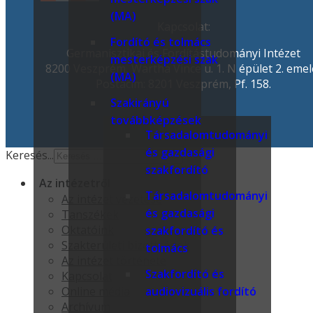
(MA)
Kapcsolat:
Fordító és tolmács
Germanisztikai és Fordítástudományi Intézet
mesterképzési szak
8200 Veszprém, Wartha Vince u. 1. N épület 2. emel
(MA)
Postacím: 8201 Veszprém, Pf. 158.
Szakirányú
továbbképzések
Társadalomtudományi
és gazdasági
Keresés...
szakfordító
Az intézetről
Társadalomtudományi
Az intézet vezetése
és gazdasági
Tanszékek
Oktatóink
szakfordító és
Szakterületi bizottságok
tolmács
Az intézet története
Szakfordító és
Kapcsolat
audiovizuális fordító
Online média
Archívum