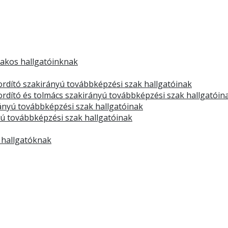
zakos hallgatóinknak
rdító szakirányú továbbképzési szak hallgatóinak
dító és tolmács szakirányú továbbképzési szak hallgatóin
rányú továbbképzési szak hallgatóinak
yú továbbképzési szak hallgatóinak
 hallgatóknak