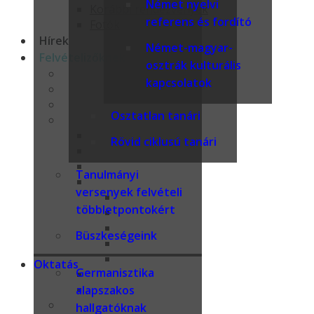
Német nyelvi
Korábbi rendezvények
referens és fordító
Fotók
Hírek
Német-magyar-
Felvételizőknek
osztrák kulturális
Kollégiumok
kapcsolatok
Nyílt nap
Veszprém
Osztatlan tanári
Képzéseink
Germanisztika alapszak, német szakirány
Rövid ciklusú tanári
Német nyelv, irodalom és kultúra mesterk
Fordító és tolmács mesterképzési szak (M
Tanulmányi
Szakirányú továbbképzések
versenyek felvételi
Társadalomtudományi és gazdasági s
többletpontokért
Társadalomtudományi és gazdasági s
Szakfordító és audiovizuális fordító
Büszkeségeink
Német nyelvi referens és fordító
Német-magyar-osztrák kulturális ka
Oktatás
Germanisztika
Osztatlan tanári
Rövid ciklusú tanári
alapszakos
Tanulmányi versenyek felvételi többletpontoké
hallgatóknak