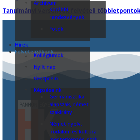
Archívum
Korábbi
Tanulmányi versenyek felvételi többletponto
rendezvények
Fotók
Hírek
Felvételizőknek
Kollégiumok
Nyílt nap
Veszprém
Képzéseink
Germanisztika
alapszak, német
szakirány
Német nyelv,
irodalom és kultúra
mesterképzési szak