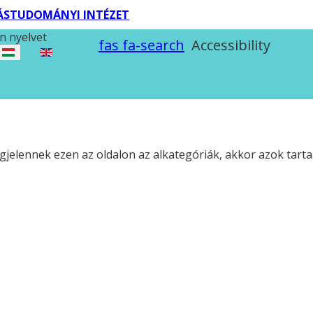
TÁSTUDOMÁNYI INTÉZET
n nyelvet
fas fa-search
Accessibility
jelennek ezen az oldalon az alkategóriák, akkor azok tarta