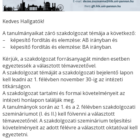
Kedves Hallgatók!
A tanulmányaikat záró szakdolgozat témája a következő:
– képesítő fordítás és elemzése: AB irányban és
– képesítő fordítás és elemzése: BA irányban.
Kérjük, a szakdolgozat forrásanyagát minden esetben
egyeztessék a választott témavezetővel.
A szakdolgozat témáját a szakdolgozati bejelentő lapon
kell leadni az 1. félévben november 30-ig az intézeti
titkárságon.
A szakdolgozat tartalmi és formai követelményeit az
intézeti honlapon találják meg.
A tanulmányok során az 1. és a 2. félévben szakdolgozati
szemináriumot (I. és II.) kell fölvenni a választott
témavezetőnél. A szakdolgozati szeminárium teljesítési
követelményeit az adott félévre a választott oktatóval kell
egyeztetni.