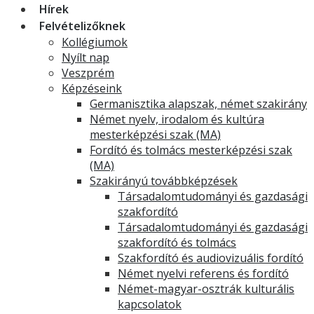
Hírek
Felvételizőknek
Kollégiumok
Nyílt nap
Veszprém
Képzéseink
Germanisztika alapszak, német szakirány
Német nyelv, irodalom és kultúra
mesterképzési szak (MA)
Fordító és tolmács mesterképzési szak
(MA)
Szakirányú továbbképzések
Társadalomtudományi és gazdasági
szakfordító
Társadalomtudományi és gazdasági
szakfordító és tolmács
Szakfordító és audiovizuális fordító
Német nyelvi referens és fordító
Német-magyar-osztrák kulturális
kapcsolatok