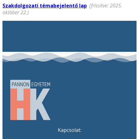
Szakdolgozati témabejelentő lap
(frissítve: 2025.
október 22.)
Kapcsolat: