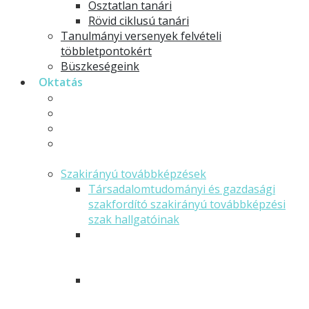
Osztatlan tanári
Rövid ciklusú tanári
Tanulmányi versenyek felvételi
többletpontokért
Büszkeségeink
Oktatás
Germanisztika alapszakos hallgatóknak
Minorosoknak
Specializációk
Német nyelv- és kultúratanár osztatlan tanár
szakos hallgatóinknak
Szakirányú továbbképzések
Társadalomtudományi és gazdasági
szakfordító szakirányú továbbképzési
szak hallgatóinak
Társadalomtudományi és gazdasági
szakfordító és tolmács szakirányú
továbbképzési szak hallgatóinak
Szakfordító és audiovizuális fordító
szakirányú továbbképzési szak