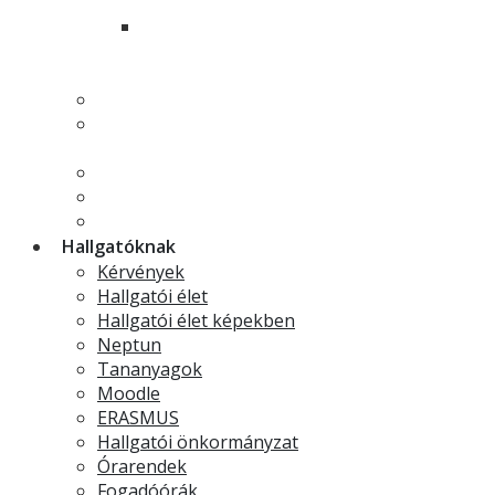
hallgatóinak
Német nyelvi referens és fordító
szakirányú továbbképzési szak
hallgatóinak
Fordító és tolmács mesterszakos hallgatóknak
Német nyelv, irodalom és kultúra
mesterszakos hallgatóknak
Szakdolgozat
Tudományos diákkör
Szakmai gyakorlat
Hallgatóknak
Kérvények
Hallgatói élet
Hallgatói élet képekben
Neptun
Tananyagok
Moodle
ERASMUS
Hallgatói önkormányzat
Órarendek
Fogadóórák