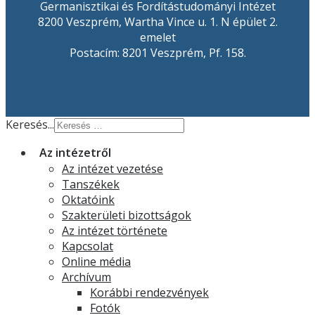
Germanisztikai és Fordítástudományi Intézet
8200 Veszprém, Wartha Vince u. 1. N épület 2.
emelet
Postacím: 8201 Veszprém, Pf. 158.
Keresés...
Az intézetről
Az intézet vezetése
Tanszékek
Oktatóink
Szakterületi bizottságok
Az intézet története
Kapcsolat
Online média
Archívum
Korábbi rendezvények
Fotók