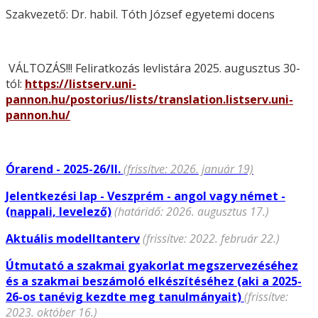
Szakvezető: Dr. habil. Tóth József egyetemi docens
VÁLTOZÁS!!! Feliratkozás levlistára 2025. augusztus 30-
tól:
https://listserv.uni-
pannon.hu/postorius/lists/translation.listserv.uni-
pannon.hu/
Órarend - 2025-26/II.
(frissítve: 2026. január 19)
Jelentkezési lap - Veszprém - angol vagy német -
(nappali, levelező)
(határidő: 2026. augusztus 17.)
Aktuális modelltanterv
(frissítve: 2022. február 22.)
Útmutató a szakmai gyakorlat megszervezéséhez
és a szakmai beszámoló elkészítéséhez (aki a 2025-
26-os tanévig kezdte meg tanulmányait)
(frissítve:
2023. október 16.)