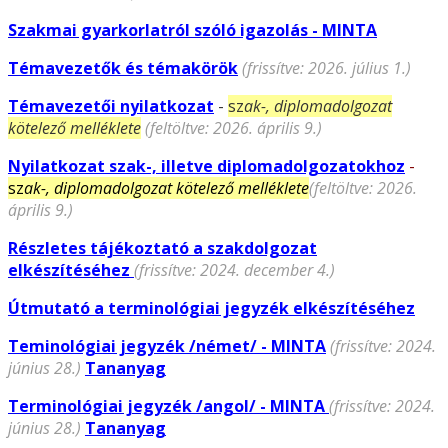
Szakmai gyarkorlatról szóló igazolás - MINTA
Témavezetők és témakörök
(frissítve: 2026. július 1.)
Témavezetői nyilatkozat
-
sz
ak-, diplomadolgozat
kötelező melléklete
(feltöltve: 2026. április 9.)
Nyilatkozat szak-, illetve diplomadolgozatokhoz
-
sz
ak-, diplomadolgozat kötelező melléklete
(feltöltve: 2026.
április 9.)
Részletes tájékoztató a szakdolgozat
elkészítéséhez
(frissítve: 2024. december 4.)
Útmutató a terminológiai jegyzék elkészítéséhez
Teminológiai jegyzék /német/ - MINTA
(frissítve: 2024.
június 28.)
Tananyag
Terminológiai jegyzék /angol/ - MINTA
(frissítve: 2024.
június 28.)
Tananyag