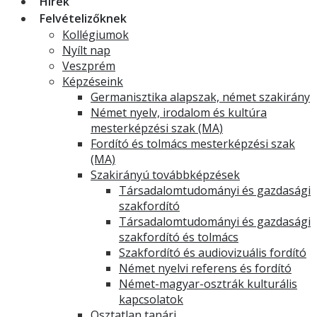
Hírek
Felvételizőknek
Kollégiumok
Nyílt nap
Veszprém
Képzéseink
Germanisztika alapszak, német szakirány
Német nyelv, irodalom és kultúra
mesterképzési szak (MA)
Fordító és tolmács mesterképzési szak
(MA)
Szakirányú továbbképzések
Társadalomtudományi és gazdasági
szakfordító
Társadalomtudományi és gazdasági
szakfordító és tolmács
Szakfordító és audiovizuális fordító
Német nyelvi referens és fordító
Német-magyar-osztrák kulturális
kapcsolatok
Osztatlan tanári