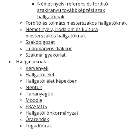
Német nyelvi referens és fordító
szakirányú továbbképzési szak
hallgatóinak
Fordító és tolmács mesterszakos hallgatóknak
Német nyelv, irodalom és kultúra
mesterszakos hallgatóknak
Szakdolgozat
Tudományos diákkör
Szakmai gyakorlat
Hallgatóknak
Kérvények
Hallgatói élet
Hallgatói élet képekben
Neptun
Tananyagok
Moodle
ERASMUS
Hallgatói önkormányzat
Órarendek
Fogadóórák