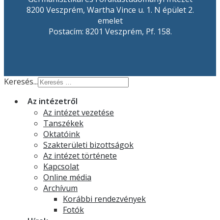
8200 Veszprém, Wartha Vince u. 1. N épület 2.
emelet
Postacím: 8201 Veszprém, Pf. 158.
Keresés...
Az intézetről
Az intézet vezetése
Tanszékek
Oktatóink
Szakterületi bizottságok
Az intézet története
Kapcsolat
Online média
Archívum
Korábbi rendezvények
Fotók