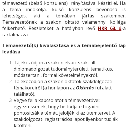
témavezető (belső konzulens) irányításával készíti el. Ha
a téma indokolja, külső konzulens bevonása is
lehetséges, aki a témában jártas szakember.
Témavezetőnek a szakon oktató valamennyi kolléga
felkérhető. Részleteket a hatályban lévő
HKR 63. §
-a
tartalmazza.
Témavezető(k) kiválasztása és a témabejelentő lap
leadása
Tájékozódjon a szakon elvárt szak-, ill.
diplomadolgozat tudományterületi, tematikus,
módszertani, formai követelményekről.
Tájékozódjon a szakon oktatók szakdolgozati
témaköreiről (a honlapon az
Oktatás
fül alatt
található).
Vegye fel a kapcsolatot a témavezetővel:
egyeztessenek, hogy be tudja-e fogadni,
pontosítsák a témát, jelöljék ki az ütemtervet. A
szakdolgozati regisztrációs lapot ilyenkor tudják
kitölteni.