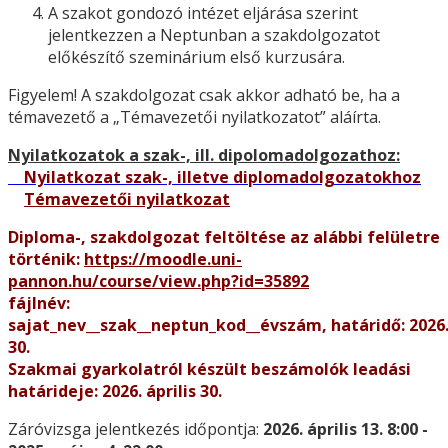
A szakot gondozó intézet eljárása szerint
jelentkezzen a Neptunban a szakdolgozatot
előkészítő szeminárium első kurzusára.
Figyelem! A szakdolgozat csak akkor adható be, ha a
témavezető a „Témavezetői nyilatkozatot” aláírta.
Nyilatkozatok a szak-, ill. dipolomadolgozathoz:
Nyilatkozat szak-, illetve diplomadolgozatokhoz
Témavezetői nyilatkozat
Diploma-, szakdolgozat feltöltése az alábbi felületre
történik:
https://moodle.uni-
pannon.hu/course/view.php?id=35892
fájlnév:
sajat_nev__szak__neptun_kod__évszám, határidő:
2026.
30.
Szakmai gyarkolatról készült beszámolók leadási
határideje: 2026. április 30.
Záróvizsga jelentkezés időpontja:
2026. április 13. 8:00 -