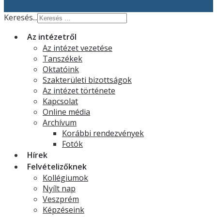
Keresés...
Az intézetről
Az intézet vezetése
Tanszékek
Oktatóink
Szakterületi bizottságok
Az intézet története
Kapcsolat
Online média
Archívum
Korábbi rendezvények
Fotók
Hírek
Felvételizőknek
Kollégiumok
Nyílt nap
Veszprém
Képzéseink