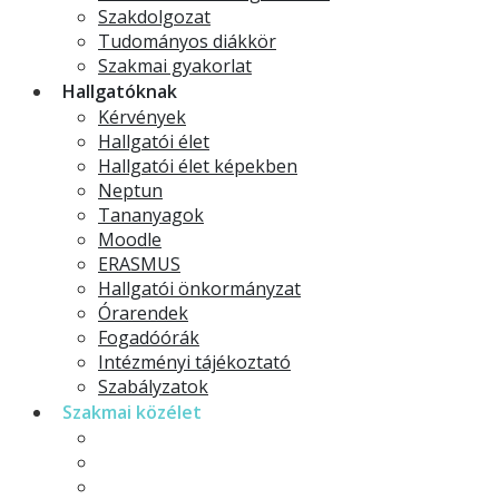
Szakdolgozat
Tudományos diákkör
Szakmai gyakorlat
Hallgatóknak
Kérvények
Hallgatói élet
Hallgatói élet képekben
Neptun
Tananyagok
Moodle
ERASMUS
Hallgatói önkormányzat
Órarendek
Fogadóórák
Intézményi tájékoztató
Szabályzatok
Szakmai közélet
Kiadványok
Projektek
Konferenciák