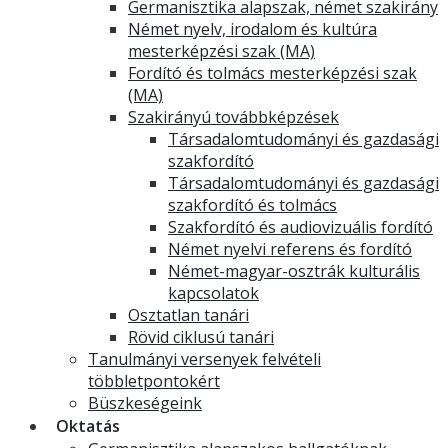
Germanisztika alapszak, német szakirány
Német nyelv, irodalom és kultúra
mesterképzési szak (MA)
Fordító és tolmács mesterképzési szak
(MA)
Szakirányú továbbképzések
Társadalomtudományi és gazdasági
szakfordító
Társadalomtudományi és gazdasági
szakfordító és tolmács
Szakfordító és audiovizuális fordító
Német nyelvi referens és fordító
Német-magyar-osztrák kulturális
kapcsolatok
Osztatlan tanári
Rövid ciklusú tanári
Tanulmányi versenyek felvételi
többletpontokért
Büszkeségeink
Oktatás