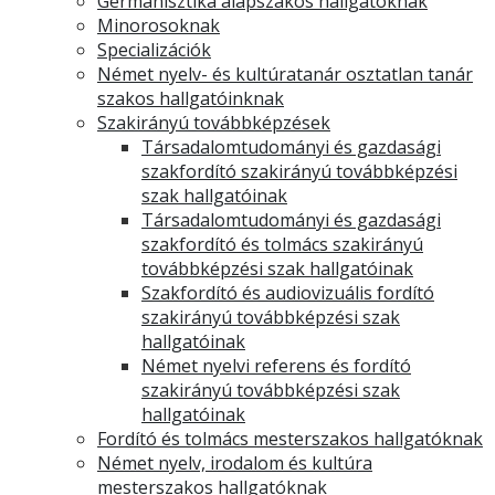
Germanisztika alapszakos hallgatóknak
Minorosoknak
Specializációk
Német nyelv- és kultúratanár osztatlan tanár
szakos hallgatóinknak
Szakirányú továbbképzések
Társadalomtudományi és gazdasági
szakfordító szakirányú továbbképzési
szak hallgatóinak
Társadalomtudományi és gazdasági
szakfordító és tolmács szakirányú
továbbképzési szak hallgatóinak
Szakfordító és audiovizuális fordító
szakirányú továbbképzési szak
hallgatóinak
Német nyelvi referens és fordító
szakirányú továbbképzési szak
hallgatóinak
Fordító és tolmács mesterszakos hallgatóknak
Német nyelv, irodalom és kultúra
mesterszakos hallgatóknak