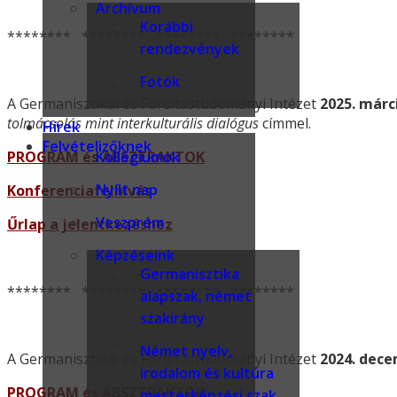
Archívum
Korábbi
******** ******** ******** ********
rendezvények
Fotók
A Germanisztikai és Fordítástudományi Intézet
2025. márc
tolmácsolás mint interkulturális dialógus
címmel.
Hírek
Felvételizőknek
PROGRAM és ABSZTRAKTOK
Kollégiumok
Nyílt nap
Konferenciafelhívás
Veszprém
Űrlap a jelentkezéshez
Képzéseink
Germanisztika
******** ******** ******** ********
alapszak, német
szakirány
Német nyelv,
A Germanisztikai és Fordítástudományi Intézet
2024. dece
irodalom és kultúra
PROGRAM és ABSZTRAKTOK
mesterképzési szak