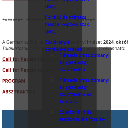
(MA)
Fordító és tolmács
******** ******** ******** ********
mesterképzési szak
(MA)
A Germanisztikai és Fordítástudományi Intézet
Szakirányú
2024. októ
Találkozások
címmel. A konferencia felhívása itt olvasható:
továbbképzések
Társadalomtudományi
Call for Papers (deutsch)
és gazdasági
szakfordító
Call for Papers (english)
Társadalomtudományi
PROGRAM
és gazdasági
ABS
ZTRAKTOK
szakfordító és
tolmács
Szakfordító és
audiovizuális fordító