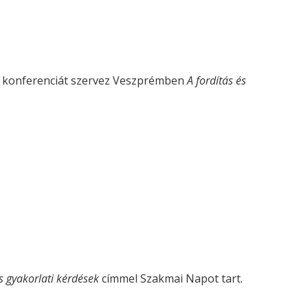
vű konferenciát szervez Veszprémben
A fordítás és
s gyakorlati kérdések
címmel Szakmai Napot tart.