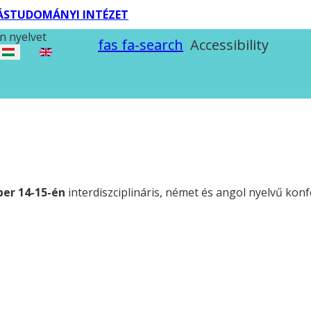
TÁSTUDOMÁNYI INTÉZET
n nyelvet
fas fa-search
Accessibility
ber 14-15-én
interdiszciplináris, német és angol nyelvű ko