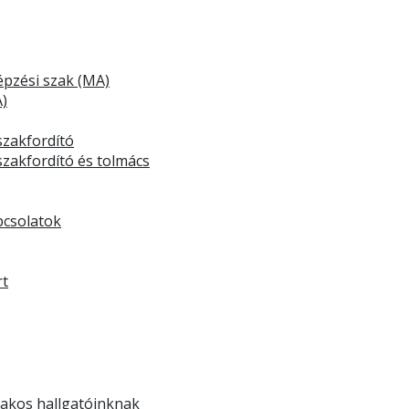
épzési szak (MA)
A)
zakfordító
zakfordító és tolmács
pcsolatok
rt
zakos hallgatóinknak