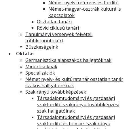
Német nyelvi referens és fordító
Német-magyar-osztrák kulturális
kapcsolatok
Osztatlan tanári
Rövid ciklusú tanári
Tanulmányi versenyek felvételi
többletpontokért
Büszkeségeink
Oktatás
Germanisztika alapszakos hallgatóknak
Minorosoknak
Specializációk
Német nyelv- és kultúratanár osztatlan tanár
szakos hallgatóinknak
Szakirányú továbbképzések
Társadalomtudományi és gazdasági
szakfordító szakirányú továbbképzési
szak hallgatóinak
Társadalomtudományi és gazdasági
szakfordító és tolmács szakirányú