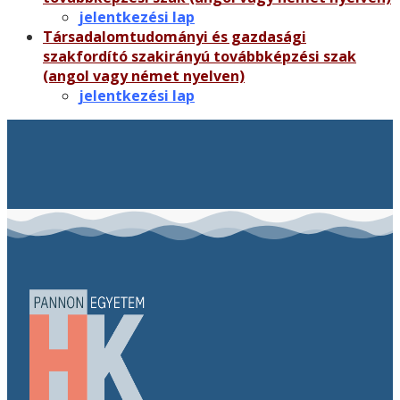
jelentkezési lap
Társadalomtudományi és gazdasági
szakfordító szakirányú továbbképzési szak
(angol vagy német nyelven)
jelentkezési lap