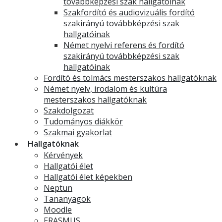
továbbképzési szak hallgatóinak
Szakfordító és audiovizuális fordító
szakirányú továbbképzési szak
hallgatóinak
Német nyelvi referens és fordító
szakirányú továbbképzési szak
hallgatóinak
Fordító és tolmács mesterszakos hallgatóknak
Német nyelv, irodalom és kultúra
mesterszakos hallgatóknak
Szakdolgozat
Tudományos diákkör
Szakmai gyakorlat
Hallgatóknak
Kérvények
Hallgatói élet
Hallgatói élet képekben
Neptun
Tananyagok
Moodle
ERASMUS