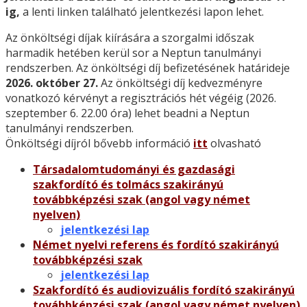
ig,
a lenti linken található jelentkezési lapon lehet.
Az önköltségi díjak kiírására a szorgalmi időszak
harmadik hetében kerül sor a Neptun tanulmányi
rendszerben. Az önköltségi díj befizetésének határideje
2026. október 27.
Az önköltségi díj kedvezményre
vonatkozó kérvényt a regisztrációs hét végéig (2026.
szeptember 6. 22.00 óra) lehet beadni a Neptun
tanulmányi rendszerben.
Önköltségi díjról bővebb információ
itt
olvasható
Társadalomtudományi és gazdasági
szakfordító és tolmács szakirányú
továbbképzési szak (angol vagy német
nyelven)
jelentkezési lap
Német nyelvi referens és fordító szakirányú
továbbképzési szak
jelentkezési lap
Szakfordító és audiovizuális fordító szakirányú
továbbképzési szak (angol vagy német nyelven)