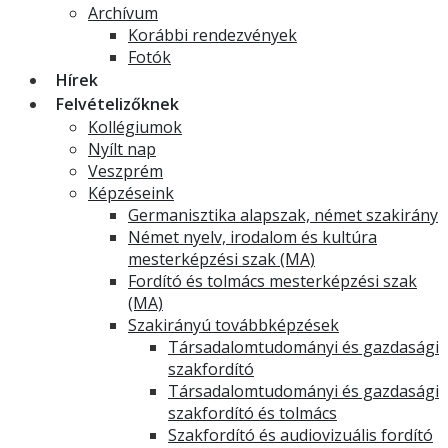
Archívum
Korábbi rendezvények
Fotók
Hírek
Felvételizőknek
Kollégiumok
Nyílt nap
Veszprém
Képzéseink
Germanisztika alapszak, német szakirány
Német nyelv, irodalom és kultúra
mesterképzési szak (MA)
Fordító és tolmács mesterképzési szak
(MA)
Szakirányú továbbképzések
Társadalomtudományi és gazdasági
szakfordító
Társadalomtudományi és gazdasági
szakfordító és tolmács
Szakfordító és audiovizuális fordító