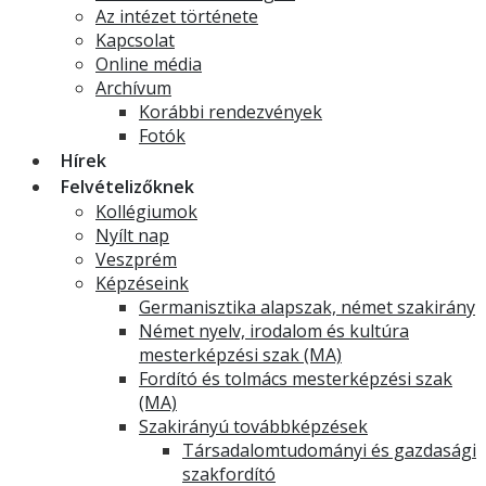
Az intézet története
Kapcsolat
Online média
Archívum
Korábbi rendezvények
Fotók
Hírek
Felvételizőknek
Kollégiumok
Nyílt nap
Veszprém
Képzéseink
Germanisztika alapszak, német szakirány
Német nyelv, irodalom és kultúra
mesterképzési szak (MA)
Fordító és tolmács mesterképzési szak
(MA)
Szakirányú továbbképzések
Társadalomtudományi és gazdasági
szakfordító