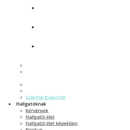
szak hallgatóinak
Társadalomtudományi és gazdasági
szakfordító és tolmács szakirányú
továbbképzési szak hallgatóinak
Szakfordító és audiovizuális fordító
szakirányú továbbképzési szak
hallgatóinak
Német nyelvi referens és fordító
szakirányú továbbképzési szak
hallgatóinak
Fordító és tolmács mesterszakos hallgatóknak
Német nyelv, irodalom és kultúra
mesterszakos hallgatóknak
Szakdolgozat
Tudományos diákkör
Szakmai gyakorlat
Hallgatóknak
Kérvények
Hallgatói élet
Hallgatói élet képekben
Neptun