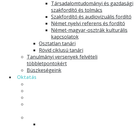
Társadalomtudományi és gazdasági
szakfordító és tolmács
Szakfordító és audiovizuális fordító
Német nyelvi referens és fordító
Német-magyar-osztrák kulturális
kapcsolatok
Osztatlan tanári
Rövid ciklusú tanári
Tanulmányi versenyek felvételi
többletpontokért
Büszkeségeink
Oktatás
Germanisztika alapszakos hallgatóknak
Minorosoknak
Specializációk
Német nyelv- és kultúratanár osztatlan tanár
szakos hallgatóinknak
Szakirányú továbbképzések
Társadalomtudományi és gazdasági
szakfordító szakirányú továbbképzési