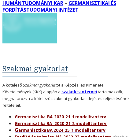
HUMÁNTUDOMÁNYI KAR
–
GERMANISZTIKAI ÉS
FORDÍTÁSTUDOMÁNYI INTÉZET
Szakmai gyakorlat
A kötelező
Szakmai gyakorlat
ot a Képzési és Kimeneteli
Követelmények (KKK) alapján a
szakok tantervei
tartalmazzák,
meghatározva a kötelező szakmai gyakorlat idejét és teljesítésének
feltételeit.
Germanisztika_BA_2020_21_1 modelltanterv
Germanisztika BA_ 2020_21_2 modelltanterv
G
ermanisztika BA 2024_25_1 modelltanterv