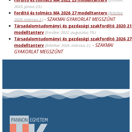
Fordító és tolmács_MA_2022_23 modelltanterv
(frissítve:
2023. június 23.)
Fordító és tolmács_MA_2026_27 modelltanterv
(feltöltve
- SZAKMAI GYAKORLAT MEGSZŰNT
2026. március 2.)
Társadalomtudományi_és_gazdasági_szakfordító_2020_21
modelltanterv
(frissítve: 2022. augusztus 19.)
Társadalomtudományi_és_gazdasági_szakfordító_2026_27
-
SZAKMAI
modelltanterv
(feltöltve: 2026. március 2.)
GYAKORLAT MEGSZŰNT