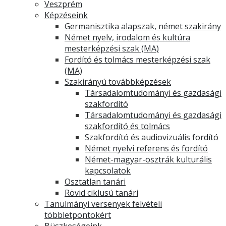
Veszprém
Képzéseink
Germanisztika alapszak, német szakirány
Német nyelv, irodalom és kultúra
mesterképzési szak (MA)
Fordító és tolmács mesterképzési szak
(MA)
Szakirányú továbbképzések
Társadalomtudományi és gazdasági
szakfordító
Társadalomtudományi és gazdasági
szakfordító és tolmács
Szakfordító és audiovizuális fordító
Német nyelvi referens és fordító
Német-magyar-osztrák kulturális
kapcsolatok
Osztatlan tanári
Rövid ciklusú tanári
Tanulmányi versenyek felvételi
többletpontokért