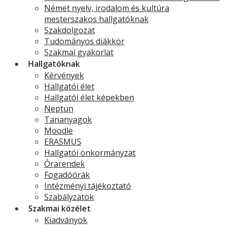
Német nyelv, irodalom és kultúra
mesterszakos hallgatóknak
Szakdolgozat
Tudományos diákkör
Szakmai gyakorlat
Hallgatóknak
Kérvények
Hallgatói élet
Hallgatói élet képekben
Neptun
Tananyagok
Moodle
ERASMUS
Hallgatói önkormányzat
Órarendek
Fogadóórák
Intézményi tájékoztató
Szabályzatok
Szakmai közélet
Kiadványok