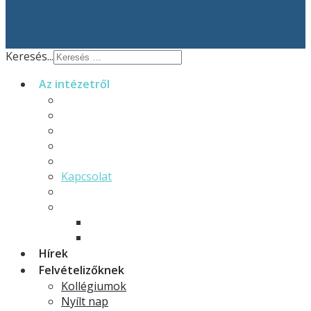
Keresés...
Az intézetről
Az intézet vezetése
Tanszékek
Oktatóink
Szakterületi bizottságok
Az intézet története
Kapcsolat
Online média
Archívum
Korábbi rendezvények
Fotók
Hírek
Felvételizőknek
Kollégiumok
Nyílt nap