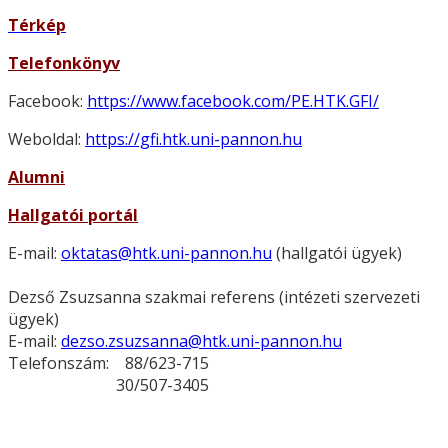
Térkép
Telefonkönyv
Facebook:
https://www.facebook.com/PE.HTK.GFI/
Weboldal:
https://gfi.htk.uni-pannon.hu
Alumni
Hallgatói portál
E-mail:
oktatas@htk.uni-pannon.hu
(hallgatói ügyek)
Dezső Zsuzsanna szakmai referens (intézeti szervezeti
ügyek)
E-mail:
dezso.zsuzsanna@htk.uni-pannon.hu
Telefonszám: 88/623-715
30/507-3405