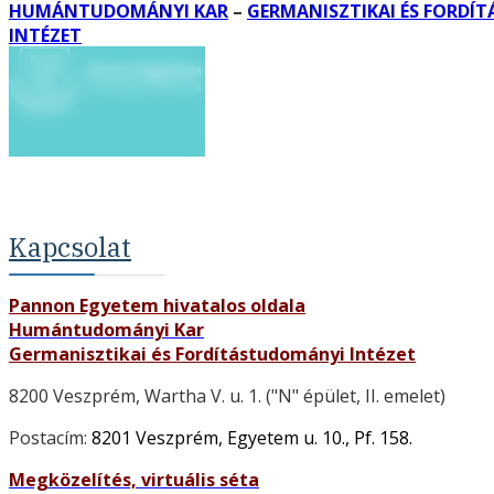
HUMÁNTUDOMÁNYI KAR
–
GERMANISZTIKAI ÉS FORDÍ
INTÉZET
Kapcsolat
Pannon Egyetem hivatalos oldala
Humántudományi Kar
Germanisztikai
és Fordítástudományi Intézet
8200 Veszprém, Wartha V. u. 1. ("N" épület, II. emelet)
Postacím:
8201 Veszprém, Egyetem u. 10., Pf. 158.
Megközelítés, virtuális séta