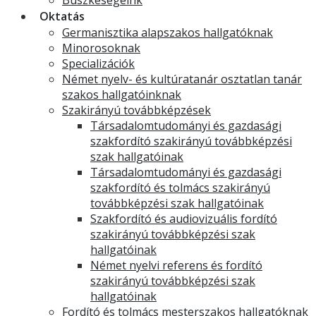
Büszkeségeink
Oktatás
Germanisztika alapszakos hallgatóknak
Minorosoknak
Specializációk
Német nyelv- és kultúratanár osztatlan tanár
szakos hallgatóinknak
Szakirányú továbbképzések
Társadalomtudományi és gazdasági
szakfordító szakirányú továbbképzési
szak hallgatóinak
Társadalomtudományi és gazdasági
szakfordító és tolmács szakirányú
továbbképzési szak hallgatóinak
Szakfordító és audiovizuális fordító
szakirányú továbbképzési szak
hallgatóinak
Német nyelvi referens és fordító
szakirányú továbbképzési szak
hallgatóinak
Fordító és tolmács mesterszakos hallgatóknak