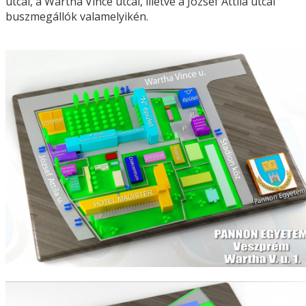
utcai, a Wartha Vince utcai, illetve a József Attila utcai
buszmegállók valamelyikén.