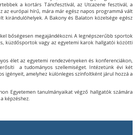
ebbek a kortárs Táncfesztivál, az Utcazene fesztivál, a
vonz az európai hírű, mára már egész napos programmá vált
elt kirándulóhelyek. A Bakony és Balaton közelsége egész
gekkel bőségesen megajándékozni. A legnépszerűbb sportok
ás, küzdősportok vagy az egyetemi karok hallgatói közötti
yos élet az egyetemi rendezvényeken és konferenciákon,
rősíti a tudományos szellemiséget. Intézetünk évi két
 igényeit, amelyhez különleges színfoltként járul hozzá a
Pannon Egyetemen tanulmányaikat végző hallgatók számára
k a képzéshez.