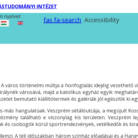
TÁSTUDOMÁNYI INTÉZET
n nyelvet
fas fa-search
Accessibility
 város történelmi múltja a honfoglalás idejéig vezethető vi
a királynék városává, majd a katolikus egyház egyik meghatá
tet bemutató kiállítótermek és galériák jól egészítik ki e
s-más hangulatúak. Veszprém sétálóutcája, a megújult Koss
ntézmény található e viszonylag kis területen. Veszprém 
k és csobogók körül sportrendezvények, vetélkedők és kir
lemzi. A téli időszakban három színház előadásai és a Hangv