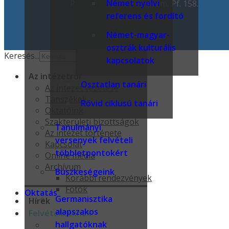
Német nyelvi
Postacím: 8201 Veszprém, Pf. 158.
referens és fordító
Német-magyar-
osztrák kulturális
Keresés...
kapcsolatok
Az intézetről
Osztatlan tanári
Az intézet vezetése
Tanszékek
Rövid ciklusú tanári
Oktatóink
Szakterületi bizottságok
Tanulmányi
Az intézet története
versenyek felvételi
Kapcsolat
többletpontokért
Online média
Archívum
Büszkeségeink
Korábbi rendezvények
Fotók
Oktatás
Germanisztika
Hírek
alapszakos
Felvételizőknek
hallgatóknak
Kollégiumok