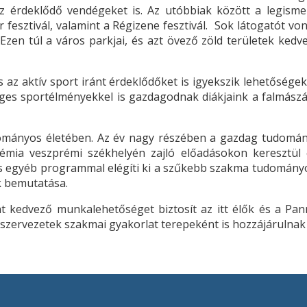
 érdeklődő vendégeket is. Az utóbbiak között a legismert
r fesztivál, valamint a Régizene fesztivál. Sok látogatót 
Ezen túl a város parkjai, és azt övező zöld területek kedv
 az aktív sport iránt érdeklődőket is igyekszik lehetősé
leges sportélményekkel is gazdagodnak diákjaink a falmász
dományos életében. Az év nagy részében a gazdag tudomán
ia veszprémi székhelyén zajló előadásokon keresztül e
os egyéb programmal elégíti ki a szűkebb szakma tudományos
k bemutatása.
ént kedvező munkalehetőséget biztosít az itt élők és a 
ő szervezetek szakmai gyakorlat terepeként is hozzájárulna