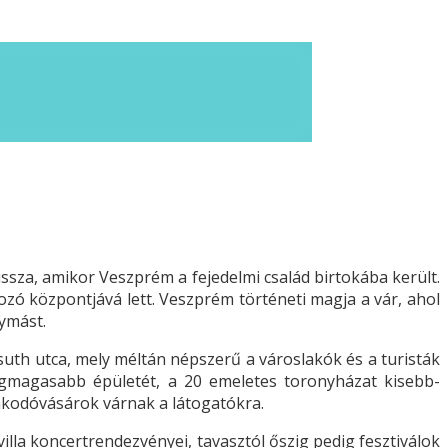
ssza, amikor Veszprém a fejedelmi család birtokába került.
rozó központjává lett. Veszprém történeti magja a vár, ahol
gymást.
uth utca, mely méltán népszerű a városlakók és a turisták
legmagasabb épületét, a 20 emeletes toronyházat kisebb-
akodóvásárok várnak a látogatókra.
illa koncertrendezvényei, tavasztól őszig pedig fesztiválok