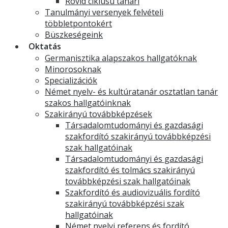
Rövid ciklusú tanári
Tanulmányi versenyek felvételi
többletpontokért
Büszkeségeink
Oktatás
Germanisztika alapszakos hallgatóknak
Minorosoknak
Specializációk
Német nyelv- és kultúratanár osztatlan tanár
szakos hallgatóinknak
Szakirányú továbbképzések
Társadalomtudományi és gazdasági
szakfordító szakirányú továbbképzési
szak hallgatóinak
Társadalomtudományi és gazdasági
szakfordító és tolmács szakirányú
továbbképzési szak hallgatóinak
Szakfordító és audiovizuális fordító
szakirányú továbbképzési szak
hallgatóinak
Német nyelvi referens és fordító