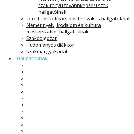
szakirányú továbbképzési szak
hallgatóinak
Fordító és tolmács mesterszakos hallgatóknak
Német nyelv, irodalom és kultúra
mesterszakos hallgatóknak
Szakdolgozat
Tudományos diákkör
Szakmai gyakorlat
Hallgatóknak
Kérvények
Hallgatói élet
Hallgatói élet képekben
Neptun
Tananyagok
Moodle
ERASMUS
Hallgatói önkormányzat
Órarendek
Fogadóórák
Intézményi tájékoztató