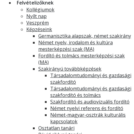
Felvételizőknek
Kollégiumok
Nyílt nap
Veszprém
Képzéseink
Germanisztika alapszak, német szakirány
Német nyelv, irodalom és kultúra
mesterképzési szak (MA)
Fordító és tolmács mesterképzési szak
(MA)
Szakirányú továbbképzések
Társadalomtudományi és gazdasági
szakfordító
Társadalomtudományi és gazdasági
szakfordító és tolmács
Szakfordító és audiovizuális fordító
Német nyelvi referens és fordító
Német-magyar-osztrák kulturális
kapcsolatok
Osztatlan tanári