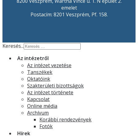
8200 Veszprém, Wartha Vince u. 1. N épület 2.
emelet
Postacím: 8201 Veszprém, Pf. 158.
Keresés...
Az intézetről
Az intézet vezetése
Tanszékek
Oktatóink
Szakterületi bizottságok
Az intézet története
Kapcsolat
Online média
Archívum
Korábbi rendezvények
Fotók
Hírek