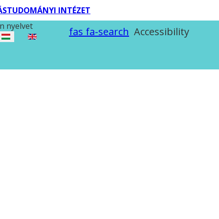
TÁSTUDOMÁNYI INTÉZET
n nyelvet
fas fa-search
Accessibility