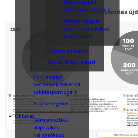
Német nyelvi
referens és fordító
Német-magyar-
osztrák kulturális
kapcsolatok
Osztatlan tanári
Rövid ciklusú tanári
Tanulmányi
versenyek felvételi
többletpontokért
Büszkeségeink
Oktatás
Germanisztika
alapszakos
hallgatóknak