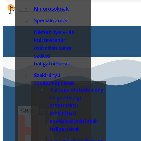
Minorosoknak
Specializációk
Német nyelv- és
kultúratanár
osztatlan tanár
szakos
hallgatóinknak
Szakirányú
továbbképzések
Társadalomtudományi
és gazdasági
szakfordító
szakirányú
továbbképzési szak
hallgatóinak
Társadalomtudományi