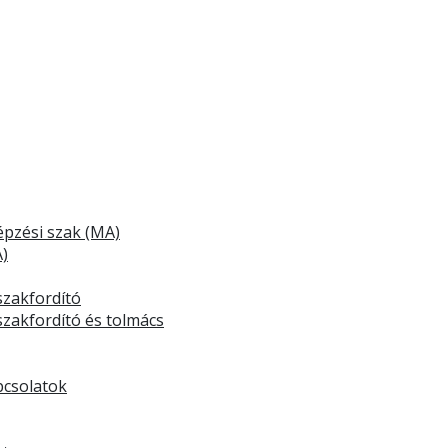
épzési szak (MA)
A)
zakfordító
zakfordító és tolmács
pcsolatok