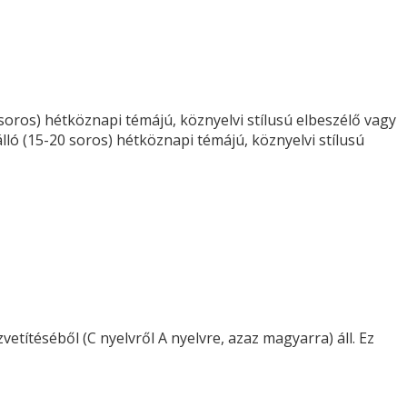
 soros) hétköznapi témájú, köznyelvi stílusú elbeszélő vagy
álló (15-20 soros) hétköznapi témájú, köznyelvi stílusú
etítéséből (C nyelvről A nyelvre, azaz magyarra) áll. Ez