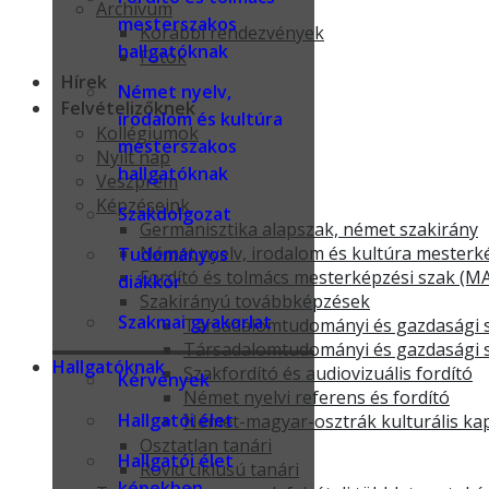
Archívum
mesterszakos
Korábbi rendezvények
hallgatóknak
Fotók
Hírek
Német nyelv,
Felvételizőknek
irodalom és kultúra
Kollégiumok
mesterszakos
Nyílt nap
hallgatóknak
Veszprém
Képzéseink
Szakdolgozat
Germanisztika alapszak, német szakirány
Német nyelv, irodalom és kultúra mesterk
Tudományos
Fordító és tolmács mesterképzési szak (M
diákkör
Szakirányú továbbképzések
Szakmai gyakorlat
Társadalomtudományi és gazdasági s
Társadalomtudományi és gazdasági s
Hallgatóknak
Szakfordító és audiovizuális fordító
Kérvények
Német nyelvi referens és fordító
Hallgatói élet
Német-magyar-osztrák kulturális ka
Osztatlan tanári
Hallgatói élet
Rövid ciklusú tanári
képekben