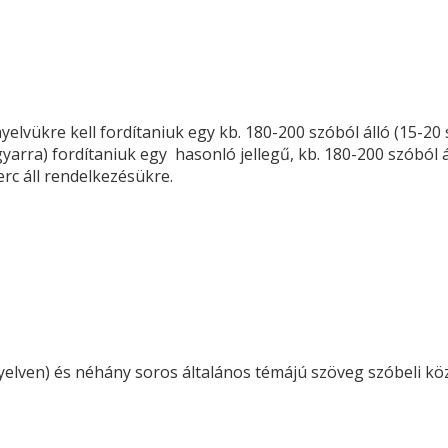
yelvükre kell fordítaniuk egy kb. 180-200 szóból álló (15-20
gyarra) fordítaniuk egy hasonló jellegű, kb. 180-200 szóból 
erc áll rendelkezésükre.
elven) és néhány soros általános témájú szöveg szóbeli közv