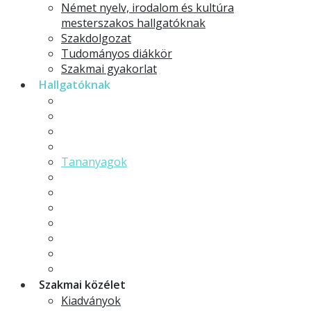
Német nyelv, irodalom és kultúra
mesterszakos hallgatóknak
Szakdolgozat
Tudományos diákkör
Szakmai gyakorlat
Hallgatóknak
Kérvények
Hallgatói élet
Hallgatói élet képekben
Neptun
Tananyagok
Moodle
ERASMUS
Hallgatói önkormányzat
Órarendek
Fogadóórák
Intézményi tájékoztató
Szabályzatok
Szakmai közélet
Kiadványok