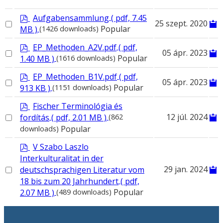
p
Aufgabensammlung
( pdf, 7.45
Select
25 szept. 2020
d
Popular
MB )
(1426 downloads)
an
f
item
p
EP_Methoden_A2V.pdf
( pdf,
Select
05 ápr. 2023
d
Popular
1.40 MB )
(1616 downloads)
an
f
item
p
EP_Methoden_B1V.pdf
( pdf,
Select
05 ápr. 2023
d
Popular
913 KB )
(1151 downloads)
an
f
item
p
Fischer Terminológia és
d
Select
12 júl. 2024
fordítás
( pdf, 2.01 MB )
(862
f
an
Popular
downloads)
item
p
V Szabo Laszlo
d
Interkulturalitat in der
f
Select
29 jan. 2024
deutschsprachigen Literatur vom
an
18 bis zum 20 Jahrhundert
( pdf,
item
Popular
2.07 MB )
(489 downloads)